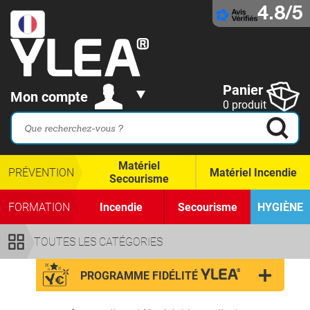
4.8/5
Panier
Mon compte
0 produit
Matériel
PRÉVENTION
Matériel Incendie
Secourisme
FORMATION
Incendie
Secourisme
HYGIÈNE
TOUTES LES CATÉGORIES
PROGRAMME FIDÉLITÉ