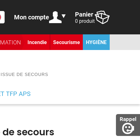
Panier
Mon compte
0 produit
RMATION
Incendie
Secourisme
HYGIÈNE
 ISSUE DE SECOURS
ET TFP APS
Rappel
 de secours