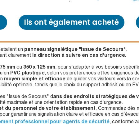
Ils ont également acheté
nstallant un
panneau signalétique "Issue de Secours"
.
uant clairement
la direction à suivre en cas d'urgence.
 75 mm
ou
350 x 125 mm
, pour s'adapter à vos besoins spécifi
u en
PVC plastique
, selon vos préférences et les exigences d
un
moyen simple et efficace
de guider vos visiteurs vers la so
isibilité optimale, tandis que le choix du support adhésif ou en PV
ues "Issue de Secours" d
ans des endroits stratégiques de 
bilité maximale et une orientation rapide en cas d'urgence.
 et du personnel de votre établissement
. Commandez dès ma
our garantir une signalisation claire et efficace en cas d'évacu
ment professionnel pour agents de sécurité
, conforme a