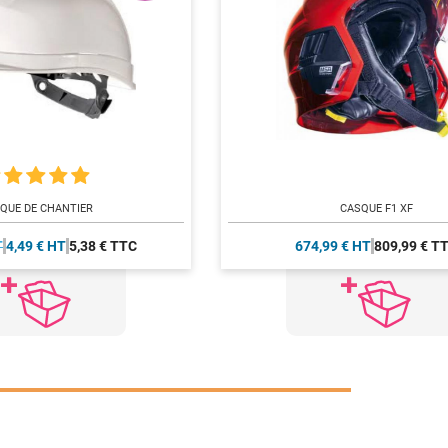
QUE DE CHANTIER
CASQUE F1 XF
T
4,49 € HT
5,38 € TTC
674,99 € HT
809,99 € T