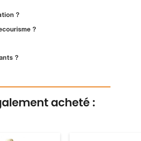
tion ?
secourisme ?
ants ?
également acheté :