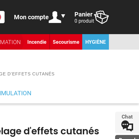
Panier
Mon compte
0 produit
RMATION
Incendie
Secourisme
HYGIÈNE
GE D'EFFETS CUTANÉS
IMULATION
Chat
lage d'effets cutanés