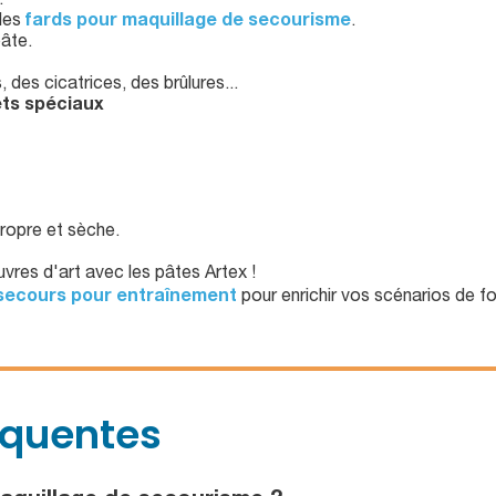
.
 des
fards pour maquillage de secourisme
.
pâte.
des cicatrices, des brûlures...
fets spéciaux
propre et sèche.
vres d'art avec les pâtes Artex !
 secours pour entraînement
pour enrichir vos scénarios de f
équentes