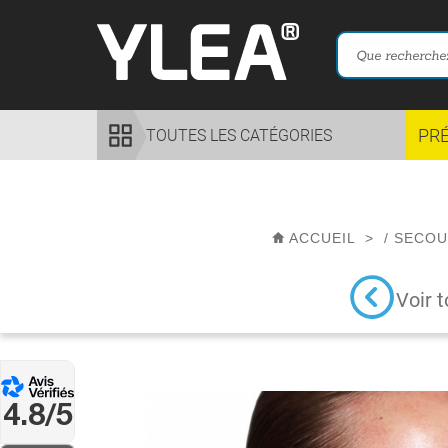
PR
TOUTES LES CATÉGORIES
ACCUEIL
>
/
SECOU
Voir t
4.8/5