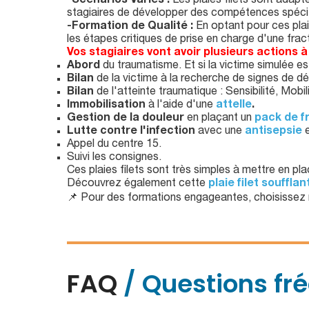
-Scénarios Variés :
Les plaies filets sont adap
stagiaires de développer des compétences spécifi
-Formation de Qualité :
En optant pour ces plaie
les étapes critiques de prise en charge d'une frac
Vos stagiaires vont avoir plusieurs actions à
Abord
du traumatisme. Et si la victime simulée e
Bilan
de la victime à la recherche de signes de dé
Bilan
de l'atteinte traumatique : Sensibilité, Mobi
Immobilisation
à l'aide d'une
attelle
.
Gestion de la douleur
en plaçant un
pack de f
Lutte contre l'infection
avec une
antisepsie
e
Appel du centre 15.
Suivi les consignes.
Ces plaies filets sont très simples à mettre en pl
Découvrez également cette
plaie filet souffla
📌 Pour des formations engageantes, choisissez
FAQ
/ Questions fr