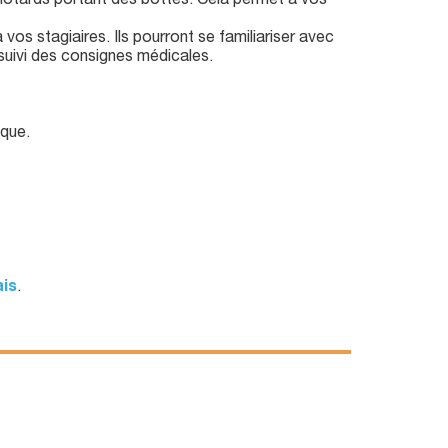
motards portant des bottes. Cela permet à vos
vos stagiaires. Ils pourront se familiariser avec
 suivi des consignes médicales.
ique.
ais
.