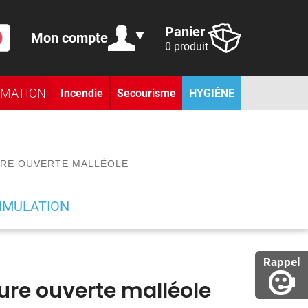
Panier
Mon compte
0 produit
RMATION
Incendie
Secourisme
HYGIÈNE
URE OUVERTE MALLÉOLE
IMULATION
Rappel
cture ouverte malléole