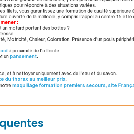
tées à une gamme de scénarios, y compris ceux impliquant des 
ques pour répondre à des situations variées.
s filets, vous garantissez une formation de qualité supérieure à 
ture ouverte de la malléole, y compris l'appel au centre 15 et le
 mener :
st un motard portant des bottes ?
tresse.
lité, Motricité, Chaleur, Coloration, Présence d'un pouls périphér
roid
à proximité de l'atteinte.
t un
pansement
.
ace, et à nettoyer uniquement avec de l'eau et du savon.
nte du thorax au meilleur prix
.
 notre
maquillage formation premiers secours, site Franç
équentes