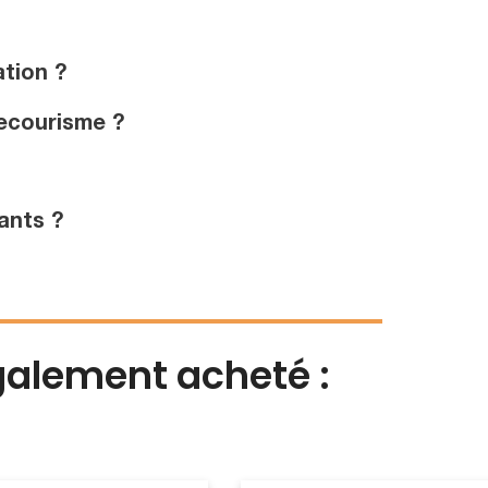
tion ?
secourisme ?
ants ?
également acheté :