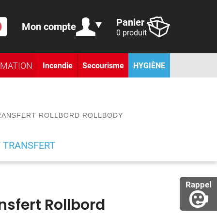
Panier
Mon compte
0 produit
RMATION
Incendie
Secourisme
HYGIÈNE
RANSFERT ROLLBORD ROLLBODY
T TRANSFERT
Rappel
nsfert Rollbord