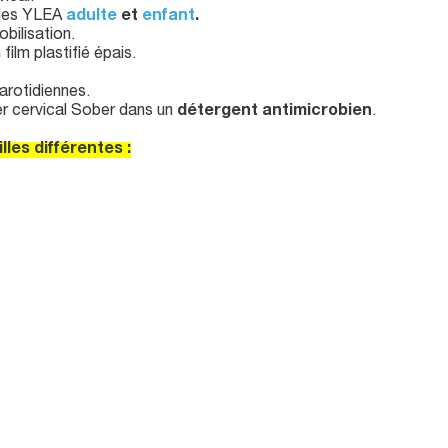
ables YLEA
adulte
et
enfant
.
bilisation.
ilm plastifié épais.
arotidiennes.
lier cervical Sober dans un
détergent antimicrobien
.
lles différentes :