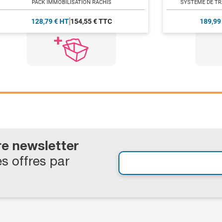
PACK IMMOBILISATION RACHIS
SYSTÈME DE T
128,79 € HT
154,55 € TTC
189,99
re newsletter
s offres par