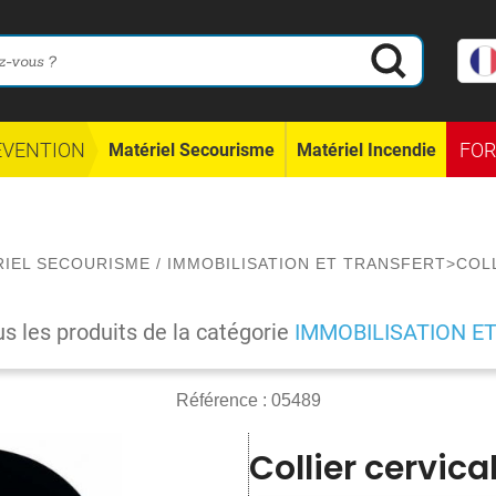
ÉVENTION
FO
Matériel Secourisme
Matériel Incendie
RIEL SECOURISME
/
IMMOBILISATION ET TRANSFERT
>
COL
us les produits de la catégorie
IMMOBILISATION E
Référence :
05489
Collier cervica