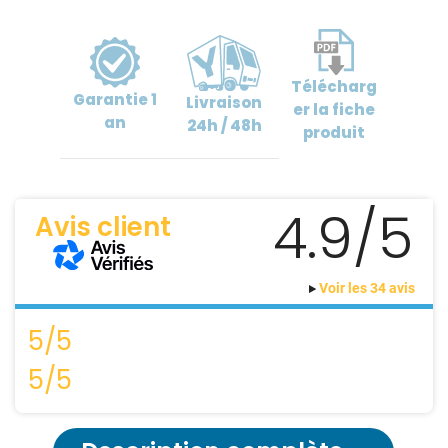
Télécharg
Garantie
1
Livraison
er
la fiche
an
24h / 48h
produit
4.9/5
Avis client
Voir les 34 avis
5/5
5/5