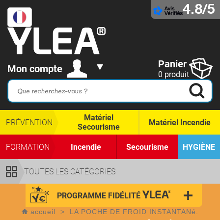
4.8/5
Panier
Mon compte
0 produit
Matériel
PRÉVENTION
Matériel Incendie
Secourisme
FORMATION
Incendie
Secourisme
HYGIÈNE
TOUTES LES CATÉGORIES
PROGRAMME FIDÉLITÉ
accueil
>
LA POCHE DE FROID INSTANTANé.