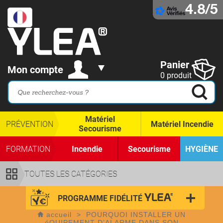
4.8/5
Panier
Mon compte
0 produit
Matériel
PRÉVENTION
Matériel Incendie
Secourisme
FORMATION
Incendie
Secourisme
HYGIÈNE
TOUTES LES CATÉGORIES
PROGRAMME FIDÉLITÉ
accueil
>
POURQUOI INSTALLER UN
éQUIPEMENT D’ALARME DANS SON