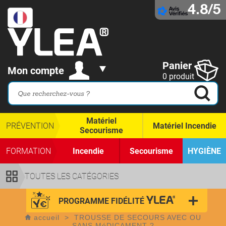
4.8/5
Panier
Mon compte
0 produit
Matériel
PRÉVENTION
Matériel Incendie
Secourisme
FORMATION
Incendie
Secourisme
HYGIÈNE
TOUTES LES CATÉGORIES
PROGRAMME FIDÉLITÉ
accueil
>
TROUSSE DE SECOURS AVEC OU
SANS MéDICAMENT ?