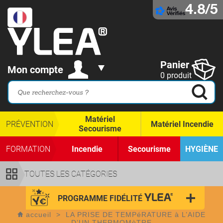
4.8/5
Panier
Mon compte
0 produit
Matériel
PRÉVENTION
Matériel Incendie
Secourisme
FORMATION
Incendie
Secourisme
HYGIÈNE
TOUTES LES CATÉGORIES
PROGRAMME FIDÉLITÉ
accueil
>
LA PRISE DE TEMPéRATURE à L’AIDE
D’UN THERMOMèTRE