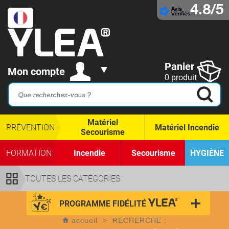
4.8/5
Panier
Mon compte
0 produit
Matériel
PRÉVENTION
Matériel Incendie
Secourisme
FORMATION
Incendie
Secourisme
HYGIÈNE
TOUTES LES CATÉGORIES
PROGRAMME FIDÉLITÉ
accueil
>
RECHERCHE :