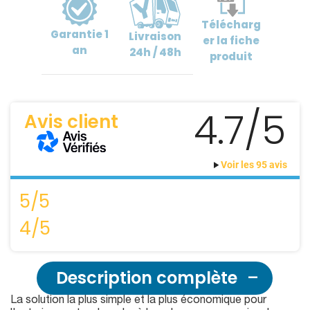
Télécharg
Garantie
1
Livraison
er
la fiche
an
24h / 48h
produit
4.7/5
Avis client
Voir les 95 avis
5/5
4/5
Description complète
La solution la plus simple et la plus économique pour