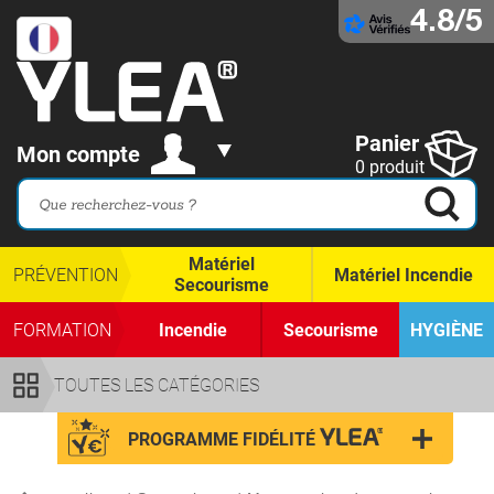
4.8/5
Panier
Mon compte
0 produit
Matériel
PRÉVENTION
Matériel Incendie
Secourisme
FORMATION
Incendie
Secourisme
HYGIÈNE
TOUTES LES CATÉGORIES
PROGRAMME FIDÉLITÉ