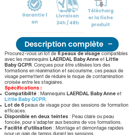
Télécharg
Garantie
1
Livraison
er
la fiche
an
24h / 48h
produit
Description complète
Procurez-vous un lot de
6 peaux de visage
compatibles
avec les mannequins
LAERDAL Baby Anne
et
Little
Baby QCPR
. Conçues pour être utilisées lors des
formations en réanimation et secourisme, ces peaux de
visage permettent de réduire le risque de contamination
croisée entre les stagiaires.
Spécifications :
Compatibilité
: Mannequins
LAERDAL Baby Anne
et
Little Baby QCPR
.
Lot de 6
peaux de visage pour des sessions de formation
efficaces.
Disponible en deux teintes
: Peau claire ou peau
foncée, pour s’adapter aux besoins de vos formations.
Facilité d'utilisation
: Montage et démontage rapides
pour un gain de temps durant les sessions.