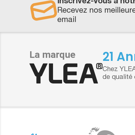
Inscrivez-vous à not
Recevez nos meilleure
email
21 An
Chez YLEA,
de qualité