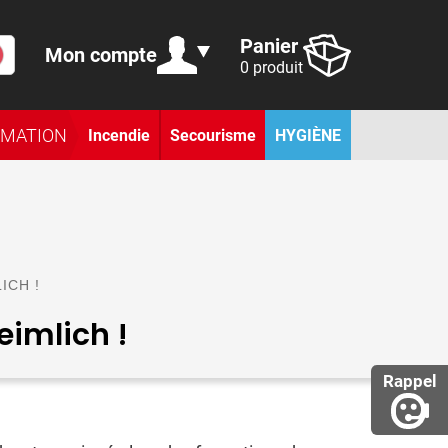
Panier
Mon compte
0 produit
RMATION
Incendie
Secourisme
HYGIÈNE
ICH !
eimlich !
Rappel