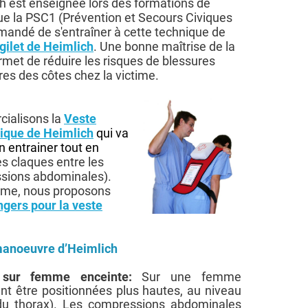
 est enseignée lors des formations de
ue la PSC1 (Prévention et Secours Civiques
mmandé de s'entraîner à cette technique de
gilet de Heimlich
. Une bonne maîtrise de la
met de réduire les risques de blessures
es des côtes chez la victime.
ialisons la
Veste
ique de Heimlich
qui va
 entrainer tout en
es claques entre les
ssions abdominales).
isme, nous proposons
gers pour la veste
 manoeuvre d’Heimlich
h sur femme enceinte:
Sur une femme
ent être positionnées plus hautes, au niveau
du thorax). Les compressions abdominales