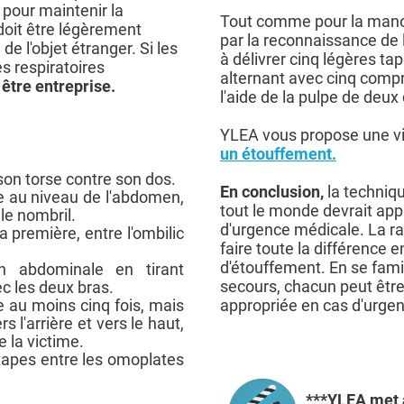
 pour maintenir la
Tout comme pour la manœ
doit être légèrement
par la reconnaissance de 
de l'objet étranger. Si les
à délivrer cinq légères ta
s respiratoires
alternant avec cinq comp
être entreprise.
l'aide de la pulpe de deux
YLEA vous propose une vi
un étouffement.
 son torse contre son dos.
En conclusion,
la techniq
me au niveau de l'abdomen,
tout le monde devrait app
le nombril.
d'urgence médicale. La rap
a première, entre l'ombilic
faire toute la différence e
d'étouffement. En se fami
n abdominale en tirant
secours, chacun peut êtr
ec les deux bras.
 au moins cinq fois, mais
appropriée en cas d'urge
s l'arrière et vers le haut,
 la victime.
apes entre les omoplates
***YLEA met à