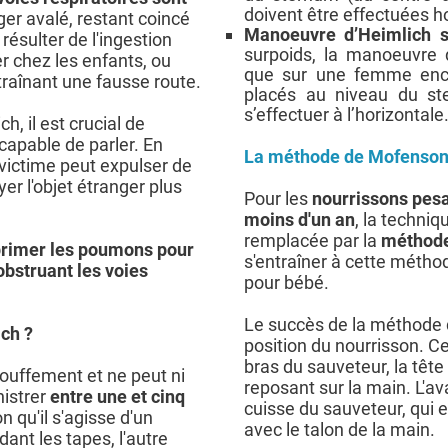
doivent être effectuées h
ger avalé, restant coincé
Manoeuvre d’Heimlich 
 résulter de l'ingestion
surpoids, la manoeuvre 
er chez les enfants, ou
que sur une femme encei
traînant une fausse route.
placés au niveau du st
s’effectuer à l’horizontale
, il est crucial de
capable de parler. En
La méthode de Mofenson
a victime peut expulser de
er l'objet étranger plus
Pour les
nourrissons pes
moins d'un an
, la techni
remplacée par la
méthode
primer les poumons pour
s'entraîner à cette métho
obstruant les voies
pour bébé.
Le succès de la méthode
ch ?
position du nourrisson. Cel
bras du sauveteur, la tête
ouffement et ne peut ni
reposant sur la main. L'av
nistrer
entre une et cinq
cuisse du sauveteur, qui 
on qu'il s'agisse d'un
avec le talon de la main.
ant les tapes, l'autre