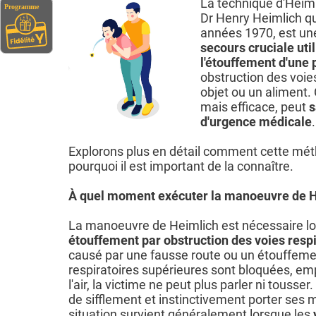
La technique d'Heim
Dr Henry Heimlich qu
années 1970, est u
secours cruciale util
l'étouffement d'une
obstruction des voies
objet ou un aliment.
mais efficace, peut
s
d'urgence médicale
.
Explorons plus en détail comment cette mét
pourquoi il est important de la connaître.
À quel moment exécuter la manoeuvre de H
La manoeuvre de Heimlich est nécessaire lo
étouffement par obstruction des voies resp
causé par une fausse route ou un étouffeme
respiratoires supérieures sont bloquées, e
l'air, la victime ne peut plus parler ni tousse
de sifflement et instinctivement porter ses 
situation survient généralement lorsque les