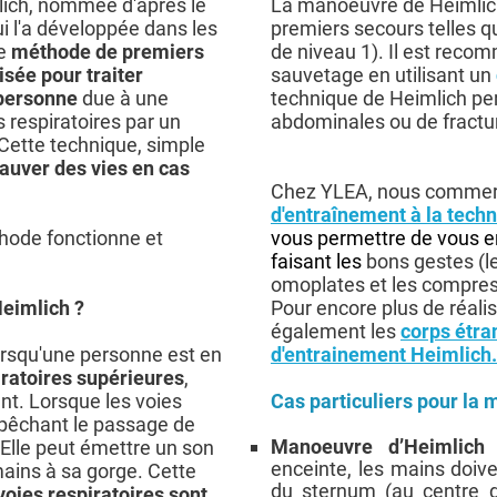
lich, nommée d'après le
La manoeuvre de Heimlich
i l'a développée dans les
premiers secours telles q
ne
méthode de premiers
de niveau 1). Il est reco
isée pour traiter
sauvetage en utilisant un
 personne
due à une
technique de Heimlich per
 respiratoires par un
abdominales ou de fractur
 Cette technique, simple
auver des vies en cas
Chez YLEA, nous commerc
d'entraînement à la
techn
hode fonctionne et
vous permettre de vous en
faisant les
bons gestes (l
omoplates et les compre
eimlich ?
Pour encore plus de réal
également les
corps
étran
rsqu'une personne est en
d'entrainement Heimlich.
iratoires supérieures
,
nt. Lorsque les voies
Cas particuliers pour la
mpêchant le passage de
Manoeuvre d’Heimlic
r. Elle peut émettre un son
enceinte, les mains doiv
mains à sa gorge. Cette
du sternum (au centre 
voies respiratoires sont