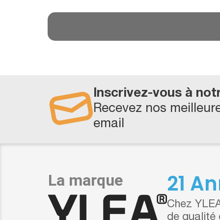
Inscrivez-vous à not
Recevez nos meilleure
email
21 An
Chez YLEA,
de qualité