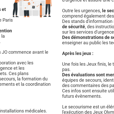
 et
Outre les urgences,
le se
comprend également des in
e Paris
Des stands d'information
de sécurité
, des instruct
ention
sur les services d'urgence
 la
Des démonstrations de 
.
enseigner au public les 
es JO commence avant le
Après les jeux :
aboration avec les
Une fois les Jeux finis, le
rgence et les
pas.
ets. Ces plans
Des évaluations sont me
ecours, la formation du
équipes de secours, identi
pements et la coordination
des commentaires des par
Ces infos sont ensuite uti
futurs évènements.
Le secourisme est un élém
installations médicales.
l'exécution des Jeux Oly