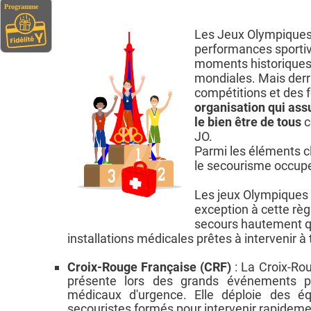
Les Jeux Olympique
performances sportiv
moments historiques 
mondiales. Mais derri
compétitions et des fe
organisation qui assu
le bien être de tous
c
JO.
Parmi les éléments cl
le secourisme occupe
Les jeux Olympiques 
exception à cette règ
secours hautement qu
installations médicales prêtes à intervenir à
Croix-Rouge Française (CRF)
: La Croix-Ro
présente lors des grands événements p
médicaux d'urgence. Elle déploie des é
secouristes formés pour intervenir rapideme