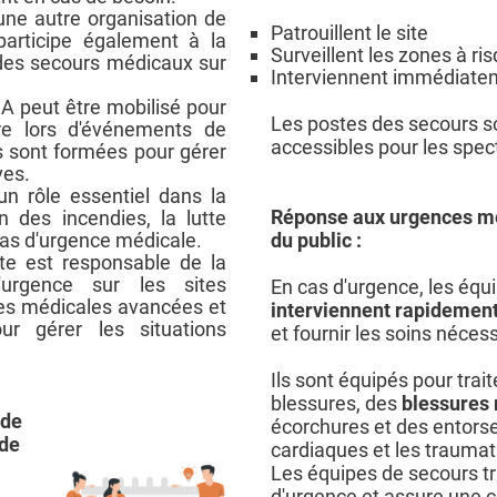
 une autre organisation de
Patrouillent le site
participe également à la
Surveillent les zones à ri
 des secours médicaux sur
Interviennent immédiate
A peut être mobilisé pour
Les postes des secours so
re lors d'événements de
accessibles pour les spect
 sont formées pour gérer
ves.
n rôle essentiel dans la
Réponse aux urgences méd
 des incendies, la lutte
 cas d'urgence médicale.
du public :
te est responsable de la
urgence sur les sites
En cas d'urgence, les équ
pes médicales avancées et
interviennent rapidemen
ur gérer les situations
et fournir les soins néces
Ils sont équipés pour trai
blessures, des
blessures
 de
écorchures et des entors
 de
cardiaques et les trauma
Les équipes de secours tra
d'urgence et assure une c