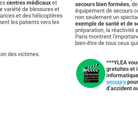
des
centres médicaux
et
secours bien formées
, d
e variété de blessures et
équipement de secours c
ances et des hélicoptères
non seulement un spectacl
ent les patients vers les
exemple de santé et de s
préparation, la réactivité
Paris montrent l'importan
bien-être de tous ceux qui
tion des victimes.
***YLEA vou
gratuites et 
informatiqu
secours
pour
d’accident o