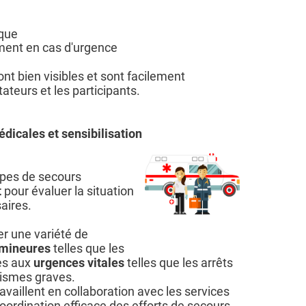
sque
ment en cas d'urgence
nt bien visibles et sont facilement
ateurs et les participants.
icales et sensibilisation
ipes de secours
t
pour évaluer la situation
saires.
ter une variété de
 mineures
telles que les
es aux
urgences vitales
telles que les arrêts
tismes graves.
vaillent en collaboration avec les services
oordination efficace des efforts de secours .