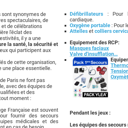
Défibrillateurs
: Pour l
s sont synonymes de
cardiaque.
es spectaculaires, de
Oxygène portable
: Pour l
et de célébrations
Attelles
et
colliers cervi
ère l'éclat des
stivités, il y a une
Equipement des RCP:
re la santé, la sécurité et
Masques faciaux
eux qui participent aux
Valve d'insufflation…
Equipem
és de cette organisation,
Thermo
 une place essentielle.
Tensio
Oxymèt
de Paris ne font pas
le, avec des équipes de
alifiées et des
 tout moment :
uge Française est souvent
Pendant les jeux :
our fournir des secours
quipes médicales et des
Les équipes des secours r
nt en cas de besoin.