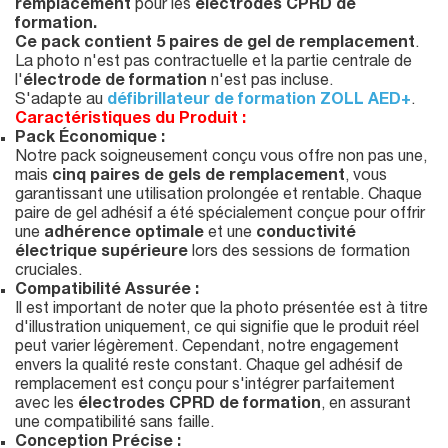
remplacement
pour les
électrodes CPRD de
formation.
Ce pack contient 5 paires de gel de remplacement
.
La photo n'est pas contractuelle et la partie centrale de
l'
électrode de formation
n'est pas incluse.
S'adapte au
défibrillateur de formation ZOLL AED+
.
Caractéristiques du Produit :
Pack Économique :
Notre pack soigneusement conçu vous offre non pas une,
mais
cinq paires de gels de remplacement
, vous
garantissant une utilisation prolongée et rentable. Chaque
paire de gel adhésif a été spécialement conçue pour offrir
une
adhérence optimale
et une
conductivité
électrique supérieure
lors des sessions de formation
cruciales.
Compatibilité Assurée :
Il est important de noter que la photo présentée est à titre
d'illustration uniquement, ce qui signifie que le produit réel
peut varier légèrement. Cependant, notre engagement
envers la qualité reste constant. Chaque gel adhésif de
remplacement est conçu pour s'intégrer parfaitement
avec les
électrodes CPRD de formation
, en assurant
une compatibilité sans faille.
Conception Précise :