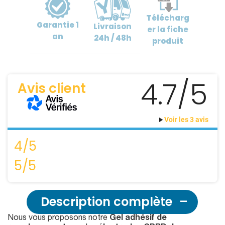
Télécharg
Garantie
1
Livraison
er
la fiche
an
24h / 48h
produit
4.7/5
Avis client
Voir les 3 avis
4/5
5/5
Description complète
Nous vous proposons notre
Gel adhésif de