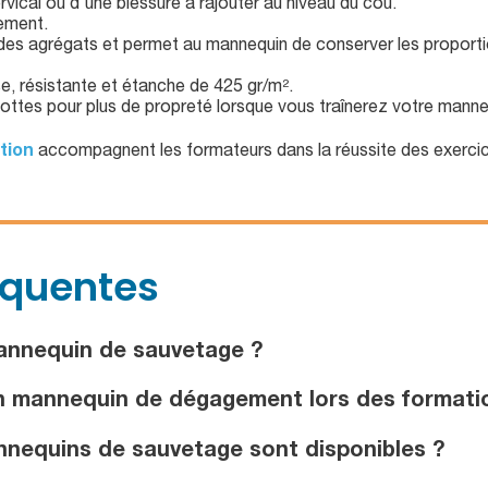
rvical ou d'une blessure à rajouter au niveau du cou.
lement.
n des agrégats et permet au mannequin de conserver les proporti
e, résistante et étanche de 425 gr/m².
bottes pour plus de propreté lorsque vous traînerez votre mann
tion
accompagnent les formateurs dans la réussite des exerci
équentes
annequin de sauvetage ?
un mannequin de dégagement lors des formati
nequins de sauvetage sont disponibles ?