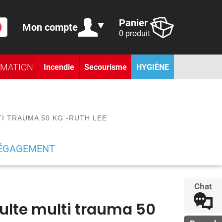
Panier
Mon compte
0 produit
RMATION
Incendie
Secourisme
HYGIÈNE
I TRAUMA 50 KG -RUTH LEE
DÉGAGEMENT
Chat
lte multi trauma 50