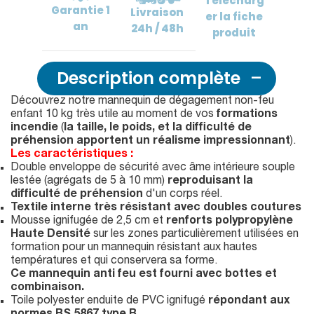
Télécharg
Garantie
1
Livraison
er
la fiche
an
24h / 48h
produit
Description complète
Découvrez notre mannequin de dégagement non-feu
enfant 10 kg très utile au moment de vos
formations
incendie
(
la taille, le poids, et la difficulté de
préhension apportent un réalisme impressionnant
).
Les caractéristiques :
Double enveloppe de sécurité avec âme intérieure souple
lestée (agrégats de 5 à 10 mm)
reproduisant la
difficulté de préhension
d'un corps réel.
Textile interne très résistant avec doubles coutures
Mousse ignifugée de 2,5 cm et
renforts polypropylène
Haute Densité
sur les zones particulièrement utilisées en
formation pour un mannequin résistant aux hautes
températures et qui conservera sa forme.
Ce mannequin anti feu est fourni avec bottes et
combinaison.
Toile polyester enduite de PVC ignifugé
répondant aux