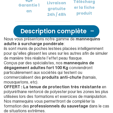
Télécharg
Livraison
Garantie
1
er
la fiche
gratuite
an
produit
24h / 48h
Description complète
Nous vous présentons notre gamme de
mannequins
adulte à surcharge pondérale
:
ils sont munis de poches lestées placées intelligemment
pour qu'elles glissent les unes sur les autres afin de simuler
de manière très réaliste l'effet peau flasque.
Conçus par des spécialistes, nos
mannequins de
dégagement adultes fort 100 Kg
conviendront
particulièrement aux sociétés qui testent ou
commercialisent des
produits anti-chute
(harnais,
mousquetons, etc).
OFFERT : La tenue de protection très résistante
en
polyuréthane renforcé de polyester pour les zones les plus
utilisées lors des formations et exercices de manipulation.
Nos mannequins vous permettront de compléter la
formation des
professionnels du sauvetage
dans le cas
de situations extrêmes.