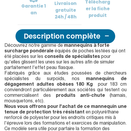
Télécharg
Livraison
Garantie
1
er
la fiche
gratuite
an
produit
24h / 48h
Description complète
Découvrez notre gamme de
mannequins à forte
surcharge pondérale
équipés de poches lestées qui ont
été placées sur les
conseils de spécialistes
pour
qu'elles glissent les unes sur les autres afin de simuler
parfaitement l'effet peau flasque.
Fabriqués grâce aux études poussées de chercheurs
spécialistes du surpoids, nos
mannequins de
dégagement adultes obèses
180 Kg
pour 183 cm
conviendront particulièrement aux sociétés qui testent ou
commercialisent des
produits anti-chute
(harnais,
mousquetons, etc).
Nous vous offrons pour l'achat de ce mannequin une
tenue de protection très résistant
en polyuréthane
renforcé de polyester pour les endroits critiques mis à
l'épreuve lors des formations et exercices de manipulation.
Ce modèle sera utile pour parfaire la formation des