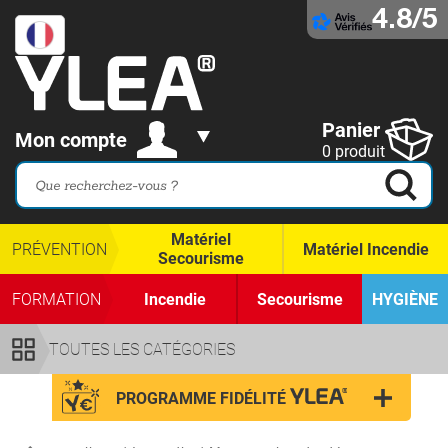
4.8/5
Panier
Mon compte
0 produit
Matériel
PRÉVENTION
Matériel Incendie
Secourisme
FORMATION
Incendie
Secourisme
HYGIÈNE
TOUTES LES CATÉGORIES
PROGRAMME FIDÉLITÉ