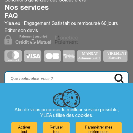
Conditions générales des Soldes d'été
Nos services
FAQ
Ylea.eu : Engagement Satisfait ou remboursé 60 jours
Editer son devis
Afin de vous proposer le meilleur service possible,
YLEA utilise des
cookies
.
Activer
Refuser
Paramétrer mes
tout
tout
préférences