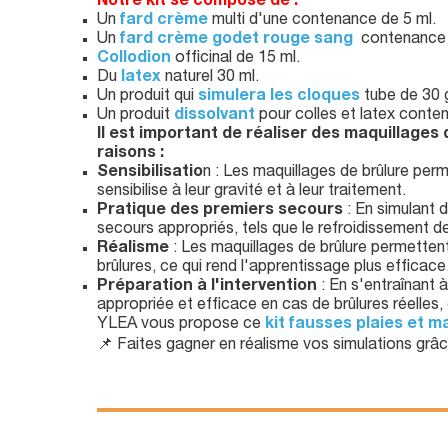
Notre kit se compose de :
Un
fard crème
multi d'une contenance de 5 ml.
Un
fard crème godet rouge sang
contenance 
Collodion
officinal de 15 ml.
Du
latex
naturel 30 ml.
Un produit qui
simulera les cloques
tube de 30
Un produit
dissolvant
pour colles et latex conte
Il est important de réaliser des maquillages
raisons :
Sensibilisatio
n : Les maquillages de brûlure per
sensibilise à leur gravité et à leur traitement.
Pratique des premiers secours
: En simulant 
secours appropriés, tels que le refroidissement de 
Réalisme
: Les maquillages de brûlure permettent
brûlures, ce qui rend l'apprentissage plus efficace
Préparation à l'intervention
: En s'entraînant 
appropriée et efficace en cas de brûlures réelles,
YLEA vous propose ce
kit fausses plaies et m
📌 Faites gagner en réalisme vos simulations grâce