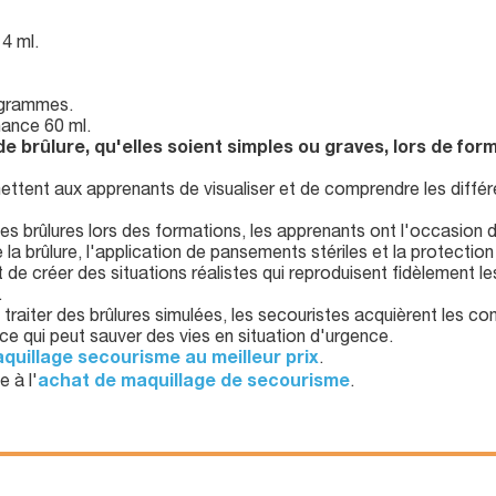
4 ml.
 grammes.
nance 60 ml.
 de brûlure, qu'elles soient simples ou graves, lors de f
mettent aux apprenants de visualiser et de comprendre les différ
des brûlures lors des formations, les apprenants ont l'occasion 
la brûlure, l'application de pansements stériles et la protection 
 de créer des situations réalistes qui reproduisent fidèlement 
.
à traiter des brûlures simulées, les secouristes acquièrent les
 ce qui peut sauver des vies en situation d'urgence.
aquillage secourisme au meilleur prix
.
 à l'
achat de maquillage de secourisme
.