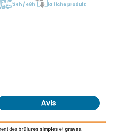
24h / 48h
la fiche produit
Avis
ement des
brûlures simples
et
graves
.