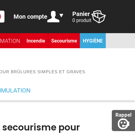
Panier
Mon compte
0 produit
RMATION
Incendie
Secourisme
HYGIÈNE
OUR BRÛLURES SIMPLES ET GRAVES
IMULATION
Rappel
e secourisme pour