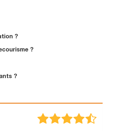
tion ?
secourisme ?
ants ?