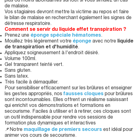
plus ou moins abondantes surtout si vous simulez un cas
de malaise.
Vos stagiaires devront mettre la victime au repos et faire
le bilan de malaise en recherchant également les signes de
détresse respiratoire.
Comment se servir du liquide effet transpiration ?
Prenez une
éponge spéciale hématomes
.
Mouillez très légèrement votre
éponge
avec notre
liquide
de transpiration et d'humidité
.
Appliquez soigneusement à l'endroit désiré.
Volume 100ml.
Gel transparent teinté vert.
Sans gluten.
Sans latex.
Très facile à démaquiller.
Pour sensibiliser efficacement sur les brûlures et enseigner
les gestes appropriés, nos
fausses cloques
pour brûlures
sont incontournables. Elles offrent un réalisme saisissant
qui enrichit vos démonstrations et formations en
secourisme. Faciles à utiliser et à retirer, ces cloques sont
un outil indispensable pour rendre vos sessions de
formation plus dynamiques et interactives
📌Notre
maquillage de premiers secours
est idéal pour
animer vos cours de secourisme.