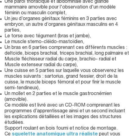
Une paroi thoracique et abdominale avec glande
mammaire amovible pour l'observation d'un modèle
féminin ou masculin complet,
Un jeu d’organes génitaux féminins en 3 parties avec
embryon, un autre d’organes génitaux masculins en 4
parties,
Le torse avec tégument (bras et jambe),
Le muscle sterno-cléido-mastoïdien,
Un bras en 6 parties comprenant ces différents muscles :
deltoïde, biceps brachial, triceps brachial, long palmaire et
Muscle fléchisseur radial du carpe, brachio- radial et
Muscle extenseur radial du carpe),
Une cuisse en 5 parties sur laquelle vous observerez les
muscles suivants : sartorius, grand fessier, droit de la
cuisse, le muscle biceps fémoral et pour finir le muscle
semi-tendineux),
Un mollet en 2 parties et le muscle gastrocnémien
(amovible).
Ce modèle est livré avec un CD-ROM comprenant les
programmes d’apprentissage ainsi et un second incluant
les explications détaillées et les images des structures
étudiées.
Support roulant en bois fourni et notice de montage.
Ce
squelette anatomique ultra réaliste
peut vous