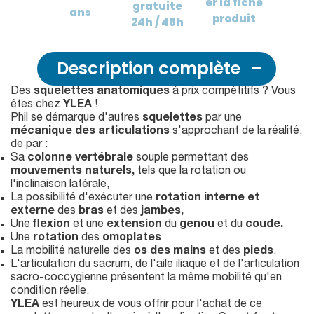
er
la fiche
gratuite
ans
produit
24h / 48h
Description complète
Des
squelettes anatomiques
à prix compétitifs ? Vous
êtes chez
YLEA
!
Phil se démarque d'autres
squelettes
par une
mécanique des articulations
s'approchant de la réalité,
de par :
Sa
colonne vertébrale
souple permettant des
mouvements naturels,
tels que la rotation ou
l'inclinaison latérale,
La possibilité d'exécuter une
rotation interne et
externe
des
bras
et des
jambes,
Une
flexion
et une
extension
du
genou
et du
coude.
Une
rotation
des
omoplates
La mobilité naturelle des
os des mains
et des
pieds
.
L'articulation du sacrum, de l'aile iliaque et de l'articulation
sacro-coccygienne présentent la même mobilité qu'en
condition réelle.
YLEA
est heureux de vous offrir pour l'achat de ce