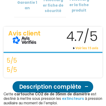
Garantie
1
er
la fiche
er
fiche de
an
produit
sécurité
4.7/5
Avis client
Voir les 15 avis
5/5
5/5
Description complète
Cette
cartouche CO2 de de 35mm de diamètre
est
destiné à mettre sous pression les
extincteurs
à pression
auxiliaire au moment de l'emploi.