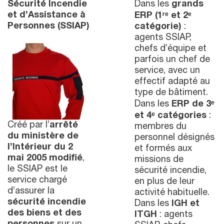
Sécurité Incendie
Dans les
grands
et d’Assistance à
ERP (1ʳᵉ et 2ᵉ
Personnes (SSIAP)
catégorie)
:
agents SSIAP,
chefs d’équipe et
parfois un chef de
service, avec un
effectif adapté au
type de bâtiment.
Dans les
ERP de 3ᵉ
et 4ᵉ catégories
:
Créé par l’
arrêté
membres du
du ministère de
personnel désignés
l’Intérieur du 2
et formés aux
mai 2005 modifié
,
missions de
le SSIAP est le
sécurité incendie,
service chargé
en plus de leur
d’assurer la
activité habituelle.
sécurité incendie
Dans les
IGH et
des biens et des
ITGH
: agents