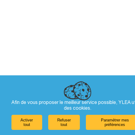
Afin de vous proposer le meilleur service possible, YLEA ut
des
cookies
.
Activer
Refuser
Paramétrer mes
tout
tout
préférences
Laissez-nous un message