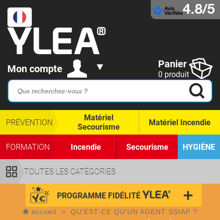
4.8/5
Panier
Mon compte
0 produit
Matériel
PRÉVENTION
Matériel Incendie
Secourisme
FORMATION
Incendie
Secourisme
HYGIÈNE
TOUTES LES CATÉGORIES
PROGRAMME FIDÉLITÉ
accueil
>
QU'EST-CE QU'UN AGENT SSIAP ?