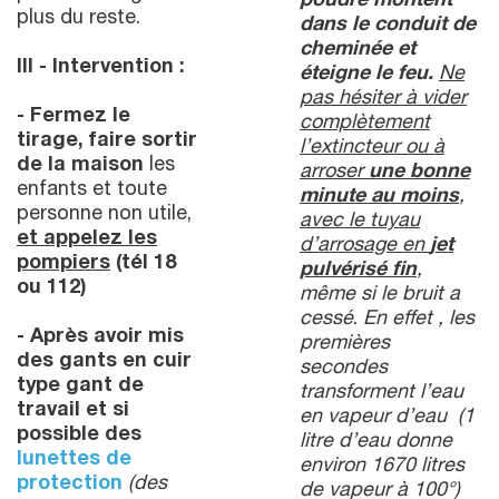
poudre montent
plus du reste.
dans le conduit de
cheminée et
III - Intervention :
éteigne le feu.
Ne
pas hésiter à vider
-
Fermez le
complètement
tirage, faire sortir
l’extincteur ou à
de la maison
les
arroser
une bonne
enfants et toute
minute au moins
,
personne non utile,
avec le tuyau
et appelez les
d’arrosage en
jet
pompiers
(tél 18
pulvérisé fin
,
ou 112)
même si le bruit a
cessé
.
En effet , les
-
Après avoir mis
premières
des gants en cuir
secondes
type gant de
transforment l’eau
travail et si
en vapeur d’eau (1
possible des
litre d’eau donne
lunettes de
environ 1670 litres
protection
(des
de vapeur à 100°)