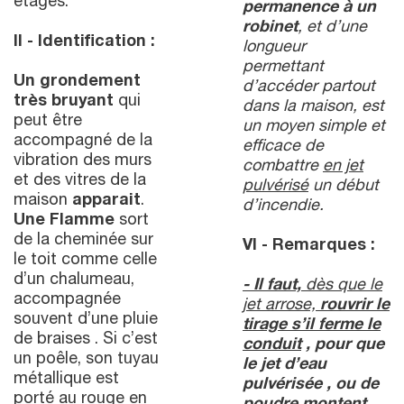
étages.
permanence à un
robinet
, et d’une
II - Identification :
longueur
permettant
Un grondement
d’accéder partout
très bruyant
qui
dans la maison, est
peut être
un moyen simple et
accompagné de la
efficace de
vibration des murs
combattre
en jet
et des vitres de la
pulvérisé
un début
maison
apparait
.
d’incendie.
Une Flamme
sort
de la cheminée sur
VI - Remarques :
le toit comme celle
d’un chalumeau,
- Il faut,
dès que le
accompagnée
jet arrose,
rouvrir le
souvent d’une pluie
tirage s’il ferme le
de braises . Si c’est
conduit
, pour que
un poêle, son tuyau
le jet d’eau
métallique est
pulvérisée , ou de
porté au rouge en