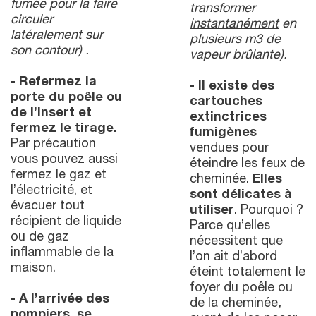
fumée pour la faire
transformer
circuler
instantanément
en
latéralement sur
plusieurs m3 de
son contour) .
vapeur brûlante).
- Refermez la
- Il existe des
porte du poêle ou
cartouches
de l’insert et
extinctrices
fermez le tirage.
fumigènes
Par précaution
vendues pour
vous pouvez aussi
éteindre les feux de
fermez le gaz et
cheminée.
Elles
l’électricité, et
sont délicates à
évacuer tout
utiliser
. Pourquoi ?
récipient de liquide
Parce qu’elles
ou de gaz
nécessitent que
inflammable de la
l’on ait d’abord
maison.
éteint totalement le
foyer du poêle ou
-
A l’arrivée des
de la cheminée
,
pompiers, se