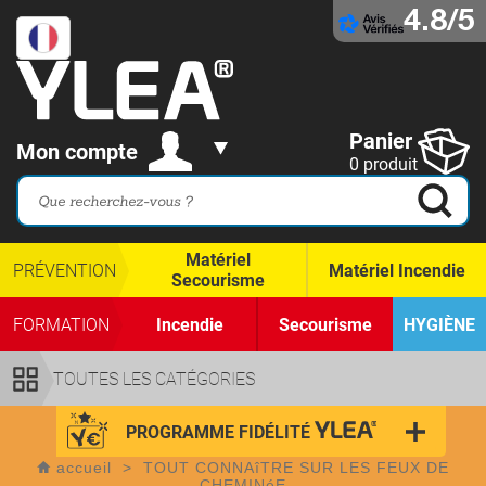
4.8/5
Panier
Mon compte
0 produit
Matériel
PRÉVENTION
Matériel Incendie
Secourisme
FORMATION
Incendie
Secourisme
HYGIÈNE
TOUTES LES CATÉGORIES
PROGRAMME FIDÉLITÉ
accueil
>
TOUT CONNAîTRE SUR LES FEUX DE
CHEMINéE