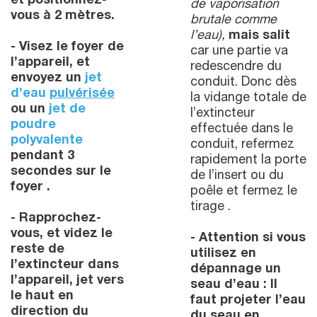
et positionnez-
de vaporisation
vous à 2 mètres.
brutale comme
l’eau),
mais salit
- Visez le foyer de
car une partie va
l’appareil, et
redescendre du
envoyez un
jet
conduit. Donc dès
d’eau
pulvérisée
la vidange totale de
ou un
jet de
l’extincteur
poudre
effectuée dans le
polyvalente
conduit, refermez
pendant 3
rapidement la porte
secondes sur le
de l’insert ou du
foyer .
poêle et fermez le
tirage .
- Rapprochez-
vous, et videz le
- Attention si vous
reste de
utilisez en
l’extincteur dans
dépannage un
l’appareil, jet vers
seau d’eau : Il
le haut en
faut projeter l’eau
direction du
du seau en