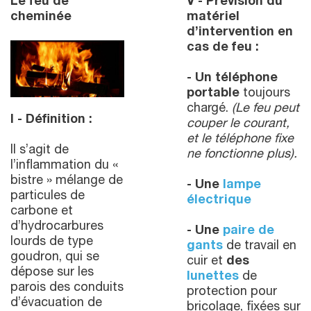
Le feu de
V - Prévision du
cheminée
matériel
d’intervention en
cas de feu :
- Un téléphone
portable
toujours
chargé.
(Le feu peut
I - Définition :
couper le courant,
et le téléphone fixe
Il s’agit de
ne fonctionne plus).
l’inflammation du «
bistre » mélange de
- Une
lampe
particules de
électrique
carbone et
d’hydrocarbures
- Une
paire de
lourds de type
gants
de travail en
goudron, qui se
cuir et
des
dépose sur les
lunettes
de
parois des conduits
protection pour
d’évacuation de
bricolage, fixées sur