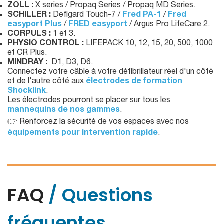
ZOLL
:
X series / Propaq Series / Propaq MD Series.
SCHILLER :
Defigard Touch-7 /
Fred PA-1
/
Fred
easyport Plus
/
FRED easyport
/ Argus Pro LifeCare 2.
CORPULS
:
1 et 3.
PHYSIO CONTROL :
LIFEPACK 10, 12, 15, 20, 500, 1000
et CR Plus.
MINDRAY
:
D1, D3, D6.
Connectez votre câble à votre défibrillateur réel d'un côté
et de l'autre côté aux
électrodes de formation
Shocklink
.
Les électrodes pourront se placer sur tous les
mannequins de nos gammes
.
👉 Renforcez la sécurité de vos espaces avec nos
équipements pour intervention rapide
.
FAQ
/ Questions
fréquentes