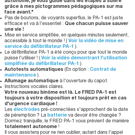
autonome, je vous guide dans les étapes à suivre
grâce à mes pictogrammes pédagogiques sur ma
face avant."
Pas de boutons, de voyants superflus, le PA-1 est juste
efficace et va à l'essentiel :
Que chacun puisse sauver
une vie !
Mise en service simplifiée, en quelques minutes seulement,
accessible à tout le monde ! (
Voir la vidéo de mise en
service du défibrillateur PA-1
).
Le défibrillateur PA-1 a été conçu pour que tout le monde
puisse l'utiliser ! (
Voir la vidéo démontrant l'utilisation
simplifiée du défibrillateur PA-1
).
Autotests automatiques
(En option :
Contrat de
maintenance
).
Allumage automatique
à l'ouverture du capot.
Instructions vocales claires.
Votre nouveau binôme est là. Le FRED PA-1 est
toujours à votre disposition et toujours prêt en cas
d'urgence cardiaque !
Les
électrodes
pré-connectées s'approchent de la date
de péremption ? La
batterie
va devoir être changée ?
Dormez tranquille, le FRED PA-1 vous prévient de manière
totalement autonome
!
Il vous assistera pour ne rien oublier, autant dans l'appel