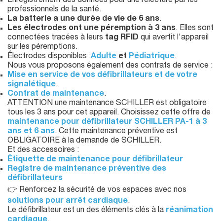
Enregistrement des données pour une relecture par les
professionnels de la santé.
La batterie a une durée de vie de 6 ans
.
Les électrodes ont une péremption à 3 ans
. Elles sont
connectées tracées à leurs
tag RFID
qui avertit l'appareil
sur les péremptions.
Électrodes disponibles :
Adulte
et
Pédiatrique
.
Nous vous proposons également des contrats de service :
Mise en service de vos défibrillateurs et de votre
signalétique
.
Contrat de maintenance
.
ATTENTION une maintenance SCHILLER est obligatoire
tous les 3 ans pour cet appareil. Choisissez cette offre de
maintenance pour défibrillateur SCHILLER PA-1 à 3
ans et 6 ans
. Cette maintenance préventive est
OBLIGATOIRE à la demande de SCHILLER.
Et des accessoires :
Étiquette de maintenance pour défibrillateur
Registre de maintenance préventive des
défibrillateurs
👉 Renforcez la sécurité de vos espaces avec nos
solutions pour arrêt cardiaque
.
Le défibrillateur est un des éléments clés à la
réanimation
cardiaque
.