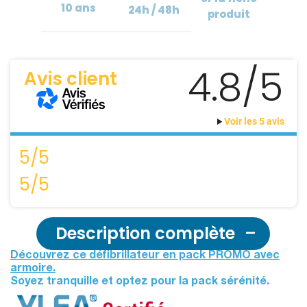
10 ans
24h / 48h
produit
4.8/5
Avis client
Voir les 5 avis
5/5
5/5
Description complète
Découvrez ce défibrillateur en pack PROMO avec
armoire.
Soyez tranquille et optez pour la pack sérénité.