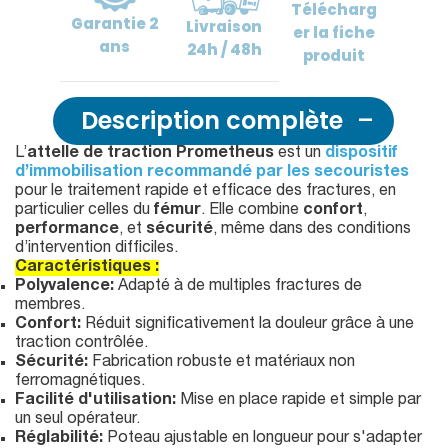
Télécharg
Garantie
2
Livraison
er
la fiche
ans
24h / 48h
produit
Description complète
L’
attelle de traction Prometheus
est un
dispositif
d’immobilisation recommandé par les secouristes
pour le traitement rapide et efficace des fractures, en
particulier celles du
fémur
. Elle combine
confort
,
performance
, et
sécurité
, même dans des conditions
d’intervention difficiles.
Caractéristiques :
Polyvalence:
Adapté à de multiples fractures de
membres.
Confort:
Réduit significativement la douleur grâce à une
traction contrôlée.
Sécurité:
Fabrication robuste et matériaux non
ferromagnétiques.
Facilité d'utilisation:
Mise en place rapide et simple par
un seul opérateur.
Réglabilité:
Poteau ajustable en longueur pour s'adapter