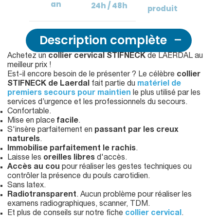
an
24h / 48h
produit
Description complète
Achetez un
collier cervical STIFNECK
de LAERDAL au
meilleur prix !
Est-il encore besoin de le présenter ? Le célèbre
collier
STIFNECK de Laerdal
fait partie du
matériel de
premiers secours pour maintien
le plus utilisé par les
services d’urgence et les professionnels du secours.
Confortable.
Mise en place
facile
.
S'insère parfaitement en
passant par les creux
naturels
.
Immobilise parfaitement le rachis
.
Laisse les
oreilles libres
d'accès.
Accès au cou
pour réaliser les gestes techniques ou
contrôler la présence du pouls carotidien.
Sans latex.
Radiotransparent
. Aucun problème pour réaliser les
examens radiographiques, scanner, TDM.
Et plus de conseils sur notre fiche
collier cervical
.