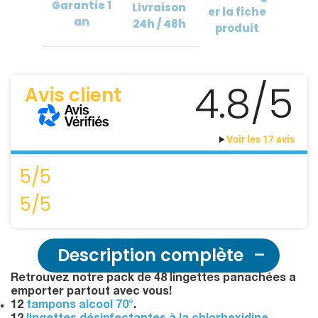
Garantie
1
Livraison
er
la fiche
an
24h / 48h
produit
4.8/5
Avis client
Voir les 17 avis
5/5
5/5
Description complète
Retrouvez notre pack de 48 lingettes panachées a
emporter partout avec vous!
12
tampons alcool 70°
.