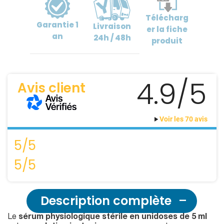
Télécharg
Garantie
1
Livraison
er
la fiche
an
24h / 48h
produit
4.9/5
Avis client
Voir les 70 avis
5/5
5/5
Description complète
Le
sérum physiologique stérile en unidoses de 5 ml