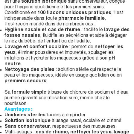
est une
solution isotonique
sans conservateur, conçue
pour l’hygiène quotidienne et les premiers soins.
Conditionné en
100 flacons unidoses pratiques
, il est
indispensable dans toute
pharmacie familiale
.
Il est recommandé dans de nombreux cas :
Hygiène nasale et cas de rhume
: facilite le
lavage des
fosses nasales
, fluidifie les sécrétions et aide à dégager
le nez du bébé, de l’enfant ou de l’adulte.
Lavage et confort oculaire
: permet de
nettoyer les
yeux
, éliminer poussières et impuretés, soulager les
irritations et hydrater les muqueuses grâce à son
pH
neutre
.
Nettoyage des plaies
: solution stérile qui respecte la
peau et les muqueuses, idéale en usage quotidien ou en
premiers secours
.
Sa
formule simple
à base de chlorure de sodium et d’eau
purifiée garantit une utilisation sûre, même chez le
nourrisson.
Avantages :
Unidoses stériles
faciles à emporter
Solution isotonique
à usage nasal, oculaire et cutané
Sans conservateur
, respectueuse des muqueuses
Multi-usages :
cas de rhume, nettoyer les yeux, lavage