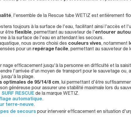
alité
, l'ensemble de la Rescue tube WETIZ est entièrement flott
era toujours à la surface de l'eau, facilitant ainsi l'accès et l'
ur être
flexible
, permettant au sauveteur de l'
entourer autour
nne à la surface de l'eau en attendant les secours.
 aquatique, nous avons choisi des
couleurs vives
, notamment
l
pensées pour un
repérage facile
, permettant au sauveteur de 
r nage efficacement jusqu'à la personne en difficulté et la sai
ttendre l'arrivée d'un moyen de transport pour le sauvetage ou, a
jusqu'à la plage.
s optimales de 95/14/8 cm
, lui permettant d'être suffisamm
aison généreuse pour assurer une stabilité maximale lors du sauv
e
SURF RESCUE
de la marque WETIZ.
flage automatique
.
ur terre-neuve
.
ipes de secours
pour intervenir efficacement en situation d'u