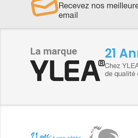
Recevez nos meilleure
email
21 An
Chez YLEA,
de qualité