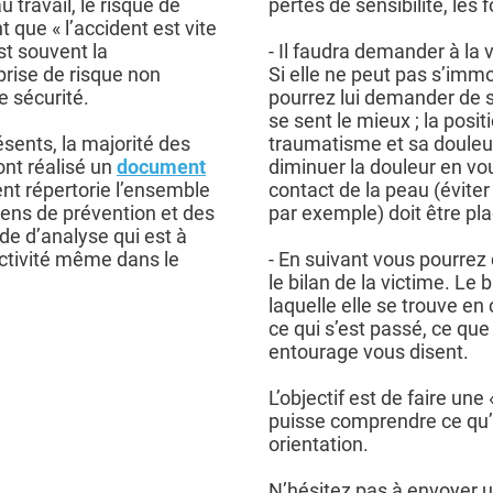
 travail, le risque de
pertes de sensibilité, les
que « l’accident est vite
est souvent la
- Il faudra demander à la
prise de risque non
Si elle ne peut pas s’immo
 sécurité.
pourrez lui demander de s
se sent le mieux ; la posi
ésents, la majorité des
traumatisme et sa douleu
ont réalisé un
document
diminuer la douleur en vo
nt répertorie l’ensemble
contact de la peau (éviter
yens de prévention et des
par exemple) doit être pla
de d’analyse qui est à
ctivité même dans le
- En suivant vous pourrez
le bilan de la victime. Le 
laquelle elle se trouve e
ce qui s’est passé, ce que
entourage vous disent.
L’objectif est de faire une
puisse comprendre ce qu’
orientation.
N’hésitez pas à envoyer u