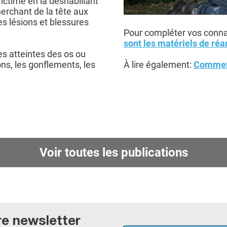
 victime en la déshabillant
herchant de la tête aux
es lésions et blessures
Pour compléter vos connai
sont les matériels de réa
les atteintes des os ou
ns, les gonflements, les
À lire également:
Comment
Voir toutes les publications
re newsletter