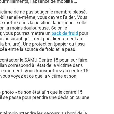
 fourmillements, l’absence de mobilité …
 victime de ne pas bouger le membre blessé.
biliser elle-même, vous devrez l’aider. Vous
e mettre dans la position dans laquelle elle
tion la moins douloureuse. Selon le
r, vous pourrez mettre un
pack de froid
pour
us assurant qu’il n’est pas directement au
 la brulure). Une protection (papier ou tissu
cée entre la source de froid et la peau.
 contacter le SAMU Centre 15 pour leur faire
bilan correspond à l’état de la victime dans
n ce moment. Vous transmettrez au centre 15
 vous voyez et ce que la victime et son
 « photo » de son état afin que le centre 15
il se passe pour prendre une décision ou une
n témoin attendre les secours au bord de la