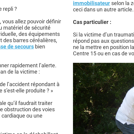
immobilisateur
selon la 
 repli ?
ceci dans un autre article.
vous allez pouvoir définir
Cas particulier :
u matériel de sécurité
iduelle, des équipements
Si la victime d’un traumat
et des barres céréalières,
répond pas aux questions 
sse de secours
bien
ne la mettre en position 
Centre 15 ou en cas de 
onner rapidement l’alerte.
lan de la victime :
de l’accident répondant à
s’est-elle produite ? »
le qu’il faudrait traiter
obstruction des voies
t cardiaque ou une