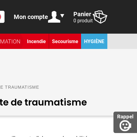
Panier
Mon compte
0 produit
RMATION
Incendie
Secourisme
HYGIÈNE
DE TRAUMATISME
nte de traumatisme
Rappel