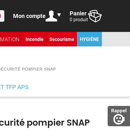
Panier
Mon compte
0 produit
RMATION
Incendie
Secourisme
HYGIÈNE
SÉCURITÉ POMPIER SNAP
ET TFP APS
Rappel
curité pompier SNAP