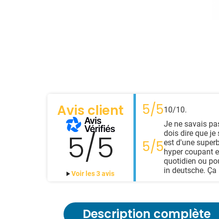
5/5
Avis client
10/10.
Je ne savais pas
5/5
dois dire que je
est d'une superbe
5/5
hyper coupant et
quotidien ou po
in deutsche. Ça 
Voir les 3 avis
Description complète