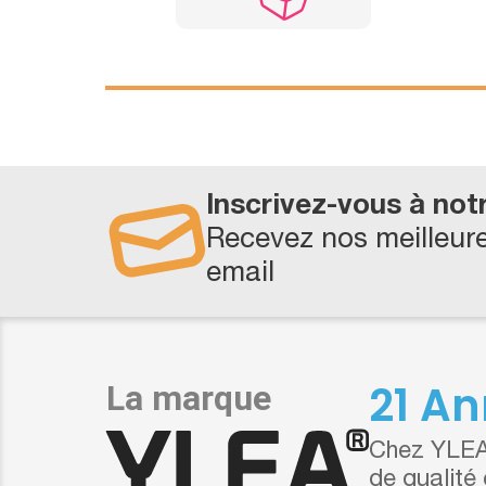
Inscrivez-vous à not
Recevez nos meilleure
email
21 An
Chez YLEA,
de qualité