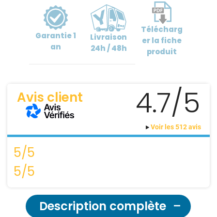
Télécharg
Garantie
1
Livraison
er
la fiche
an
24h / 48h
produit
4.7/5
Avis client
Voir les 512 avis
5/5
5/5
Description complète