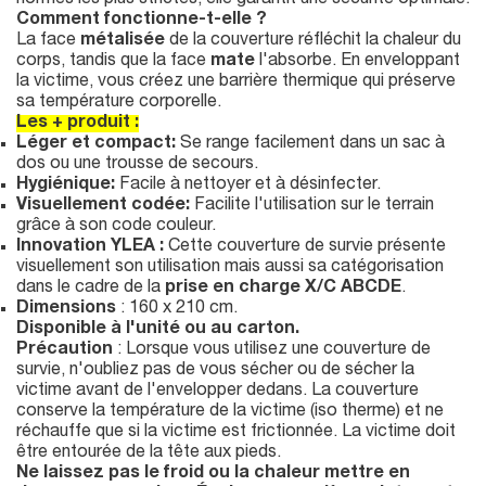
normes les plus strictes, elle garantit une sécurité optimale.
Comment fonctionne-t-elle ?
La face
métalisée
de la couverture réfléchit la chaleur du
corps, tandis que la face
mate
l'absorbe. En enveloppant
la victime, vous créez une barrière thermique qui préserve
sa température corporelle.
Les + produit :
Léger et compact:
Se range facilement dans un sac à
dos ou une trousse de secours.
Hygiénique:
Facile à nettoyer et à désinfecter.
Visuellement codée:
Facilite l'utilisation sur le terrain
grâce à son code couleur.
Innovation YLEA :
Cette couverture de survie présente
visuellement son utilisation mais aussi sa catégorisation
dans le cadre de la
prise en charge X/C ABCDE
.
Dimensions
: 160 x 210 cm.
Disponible à l'unité ou au carton.
Précaution
: Lorsque vous utilisez une couverture de
survie, n'oubliez pas de vous sécher ou de sécher la
victime avant de l'envelopper dedans. La couverture
conserve la température de la victime (iso therme) et ne
réchauffe que si la victime est frictionnée. La victime doit
être entourée de la tête aux pieds.
Ne laissez pas le froid ou la chaleur mettre en