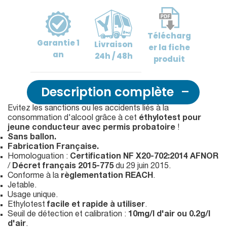
Télécharg
Garantie
1
Livraison
er
la fiche
an
24h / 48h
produit
Description complète
Evitez les sanctions ou les accidents liés à la
consommation d'alcool grâce à cet
éthylotest pour
jeune conducteur avec permis probatoire
!
Sans ballon.
Fabrication Française.
Homologuation :
Certification NF X20-702:2014 AFNOR
/
Décret français 2015-775
du 29 juin 2015.
Conforme à la
règlementation REACH
.
Jetable.
Usage unique.
Ethylotest
facile et rapide à utiliser
.
Seuil de détection et calibration :
10mg/l d'air ou 0.2g/l
d'air
.