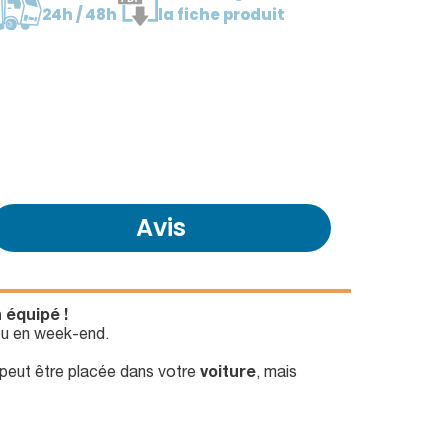
24h / 48h
la fiche produit
Avis
 équipé !
ou en week-end.
e peut être placée dans votre
voiture
, mais