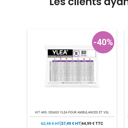
Les clients aya
-40%
KIT ARS /DDASS YLEA POUR AMBULANCES ET VSL
62,48 € HT
37,49 € HT
44,99 € TTC