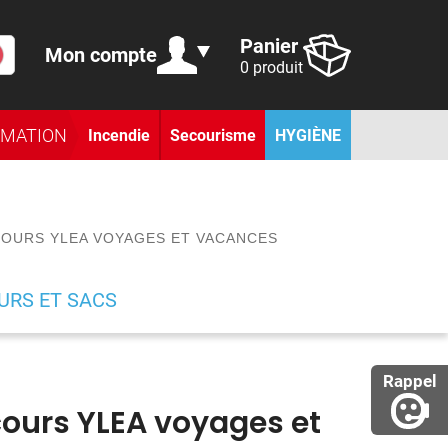
Panier
Mon compte
0 produit
RMATION
Incendie
Secourisme
HYGIÈNE
OURS YLEA VOYAGES ET VACANCES
URS ET SACS
Rappel
cours YLEA voyages et