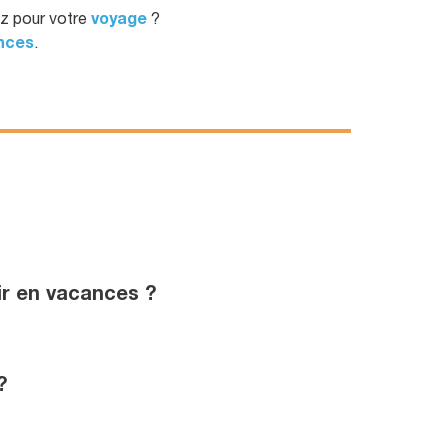
ez pour votre
voyage
?
nces
.
ir en vacances ?
?