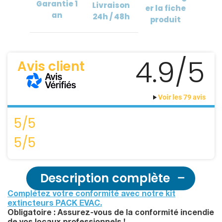
Garantie
1
Livraison
er
la fiche
an
24h / 48h
produit
4.9/5
Avis client
Voir les 79 avis
5/5
5/5
Description complète
Complétez votre conformité avec notre kit
extincteurs PACK EVAC.
Obligatoire : Assurez-vous de la conformité incendie