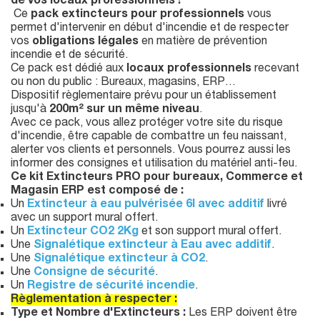
de vos locaux professionnels !
Ce
pack extincteurs pour professionnels
vous
permet d'intervenir en début d'incendie et de respecter
vos
obligations légales
en matière de prévention
incendie et de sécurité.
Ce pack est dédié aux
locaux professionnels
recevant
ou non du public : Bureaux, magasins, ERP…
Dispositif règlementaire prévu pour un établissement
jusqu'à
200m² sur un même niveau
.
Avec ce pack, vous allez protéger votre site du risque
d'incendie, être capable de combattre un feu naissant,
alerter vos clients et personnels. Vous pourrez aussi les
informer des consignes et utilisation du matériel anti-feu.
Ce kit Extincteurs PRO pour bureaux, Commerce et
Magasin ERP est composé de :
Un
Extincteur à eau pulvérisée 6l avec additif
livré
avec un support mural offert.
Un
Extincteur CO2 2Kg
et son support mural offert.
Une
Signalétique extincteur à Eau avec additif
.
Une
Signalétique extincteur à CO2
.
Une
Consigne de sécurité
.
Un
Registre de sécurité incendie
.
Règlementation
à respecter :
Type et Nombre d'Extincteurs :
Les ERP doivent être