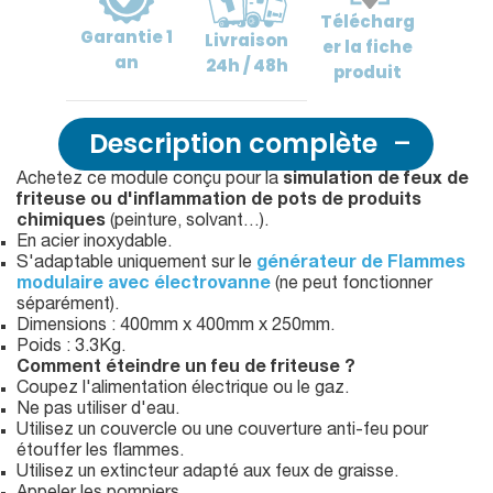
Télécharg
Garantie
1
Livraison
er
la fiche
an
24h / 48h
produit
Description complète
Achetez ce module conçu pour la
simulation de feux de
friteuse ou d'inflammation de pots de produits
chimiques
(peinture, solvant…).
En acier inoxydable.
S'adaptable uniquement sur le
générateur de Flammes
modulaire avec électrovanne
(ne peut fonctionner
séparément).
Dimensions : 400mm x 400mm x 250mm.
Poids : 3.3Kg.
Comment éteindre un feu de friteuse ?
Coupez l'alimentation électrique ou le gaz.
Ne pas utiliser d'eau.
Utilisez un couvercle ou une couverture anti-feu pour
étouffer les flammes.
Utilisez un extincteur adapté aux feux de graisse.