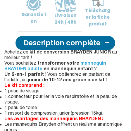
Télécharg
Garantie
1
Livraison
er
la fiche
an
24h / 48h
produit
Description complète
Achetez ce
kit de conversion BRAYDEN JUNIOR
au
meilleur tarif !
Vous souhaitez
transformer votre
mannequin
BRAYDEN adulte
en mannequin enfant
?
Un 2-en-1 parfait
! Vous obtiendrez en partant de
l'adulte, un
junior de 10-12 ans grâce à ce kit !
Le kit comprend :
1 peau de visage.
1 connecteur pour lier la voie respiratoire et la peau de
visage.
1 peau de torse.
1 ressort de compression junior (pression 15kg).
Les avantages des mannequins BRAYDEN :
Les mannequins Brayden offrent un réalisme anatomique
précis.