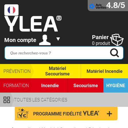
4.8/5
Panier
Mon compte
0 produit
Matériel
PRÉVENTION
Matériel Incendie
Secourisme
FORMATION
Incendie
Secourisme
HYGIÈNE
TOUTES LES CATÉGORIES
PROGRAMME FIDÉLITÉ