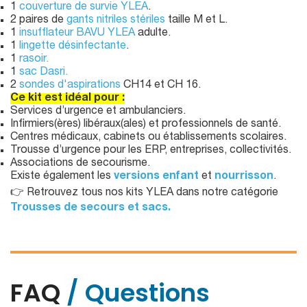
1
couverture de survie YLEA
.
2 paires de
gants nitriles stériles
taille M et L.
1
insufflateur BAVU YLEA
adulte.
1
lingette désinfectante
.
1
rasoir.
1
sac Dasri.
2
sondes d'aspirations
CH14 et CH 16.
Ce kit est idéal pour :
Services d’urgence et ambulanciers.
Infirmiers(ères) libéraux(ales) et professionnels de santé.
Centres médicaux, cabinets ou établissements scolaires.
Trousse d’urgence pour les ERP, entreprises, collectivités.
Associations de secourisme.
Existe également les
versions enfant
et
nourrisson
.
👉 Retrouvez tous nos kits YLEA dans notre catégorie
Trousses de secours et sacs.
FAQ
/ Questions