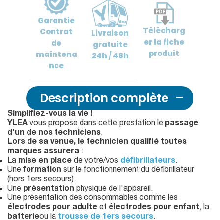
Garantie
Télécharg
Contrat
Livraison
er
la fiche
de
gratuite
produit
maintena
24h / 48h
nce
Description complète
Simplifiez-vous la vie !
YLEA
vous propose dans cette prestation le
passage
d'un de nos techniciens
.
Lors de sa venue, le technicien
qualifié toutes
marques
assurera :
La
mise en place
de votre/vos
défibrillateurs
.
Une
formation
sur le fonctionnement du défibrillateur
(hors 1ers secours).
Une
présentation
physique de l'appareil.
Une présentation des consommables comme les
électrodes pour adulte
et
électrodes pour enfant
, la
batterie
ou la
trousse de 1ers secours
.