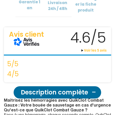
Garantie
1
Livraison
er
la fiche
an
24h / 48h
produit
4.6/5
Avis client
Voir les 5 avis
5/5
4/5
Description complète
Maîtrisez les hémorragies avec QuikClot Combat
Gauze : Votre bouée de sauvetage en cas d'urgence
Qu'est-ce que QuikClot Combat Gauze ?