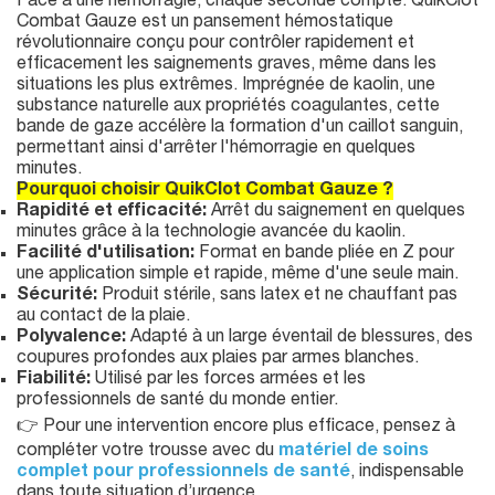
Face à une hémorragie, chaque seconde compte. QuikClot
Combat Gauze est un pansement hémostatique
révolutionnaire conçu pour contrôler rapidement et
efficacement les saignements graves, même dans les
situations les plus extrêmes. Imprégnée de kaolin, une
substance naturelle aux propriétés coagulantes, cette
bande de gaze accélère la formation d'un caillot sanguin,
permettant ainsi d'arrêter l'hémorragie en quelques
minutes.
Pourquoi choisir QuikClot Combat Gauze ?
Rapidité et efficacité:
Arrêt du saignement en quelques
minutes grâce à la technologie avancée du kaolin.
Facilité d'utilisation:
Format en bande pliée en Z pour
une application simple et rapide, même d'une seule main.
Sécurité:
Produit stérile, sans latex et ne chauffant pas
au contact de la plaie.
Polyvalence:
Adapté à un large éventail de blessures, des
coupures profondes aux plaies par armes blanches.
Fiabilité:
Utilisé par les forces armées et les
professionnels de santé du monde entier.
👉 Pour une intervention encore plus efficace, pensez à
compléter votre trousse avec du
matériel de soins
complet pour professionnels de santé
, indispensable
dans toute situation d’urgence.