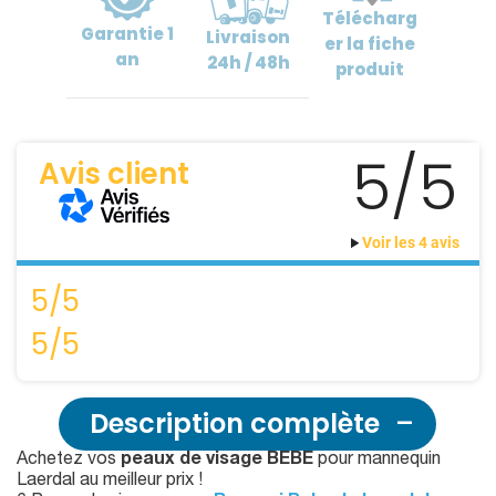
Télécharg
Garantie
1
Livraison
er
la fiche
an
24h / 48h
produit
5/5
Avis client
Voir les 4 avis
5/5
5/5
Description complète
Achetez vos
peaux de visage BEBE
pour mannequin
Laerdal au meilleur prix !