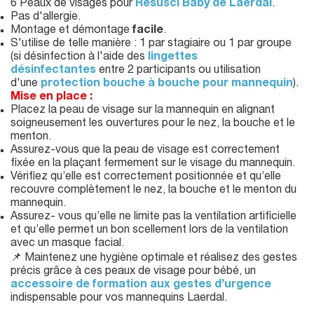
6 Peaux de visages pour
Resusci Baby de Laerdal
.
Pas d'allergie.
Montage et démontage
facile
.
S'utilise de telle manière : 1 par stagiaire ou 1 par groupe
(si désinfection à l'aide des
lingettes
désinfectantes
entre 2 participants ou utilisation
d'une
protection bouche à bouche pour mannequin
).
Mise en place :
Placez la peau de visage sur la mannequin en alignant
soigneusement les ouvertures pour le nez, la bouche et le
menton.
Assurez-vous que la peau de visage est correctement
fixée en la plaçant fermement sur le visage du mannequin.
Vérifiez qu’elle est correctement positionnée et qu’elle
recouvre complètement le nez, la bouche et le menton du
mannequin.
Assurez- vous qu’elle ne limite pas la ventilation artificielle
et qu’elle permet un bon scellement lors de la ventilation
avec un masque facial.
📌 Maintenez une hygiène optimale et réalisez des gestes
précis grâce à ces peaux de visage pour bébé, un
accessoire de formation aux gestes d’urgence
indispensable pour vos mannequins Laerdal.