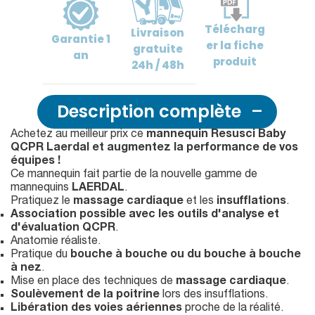
Télécharg
Livraison
Garantie
1
er
la fiche
gratuite
an
produit
24h / 48h
Description complète
Achetez au meilleur prix ce
mannequin Resusci Baby
QCPR Laerdal et augmentez la performance de vos
équipes !
Ce mannequin fait partie de la nouvelle gamme de
mannequins
LAERDAL
.
Pratiquez le
massage cardiaque
et les
insufflations
.
Association possible avec les outils d'analyse et
d'évaluation
QCPR
.
Anatomie réaliste.
Pratique du
bouche à bouche ou du bouche à bouche
à nez
.
Mise en place des techniques de
massage cardiaque
.
Soulèvement de la poitrine
lors des insufflations.
Libération des voies aériennes
proche de la réalité.