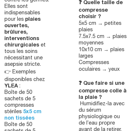
contre les germes.
❓
Quelle taille de
Elles sont
compresse
indispensables
choisir ?
pour les
plaies
5x5 cm → petites
ouvertes,
plaies
brûlures,
7.5x7.5 cm → plaies
interventions
moyennes
chirurgicales
et
10x10 cm → plaies
tous les soins
larges
nécessitant une
Compresses
asepsie stricte.
oculaires → yeux
👉 Exemples
disponibles chez
❓
Que faire si une
YLEA
:
compresse colle à
Boîte de 50
la plaie ?
sachets de 5
Humidifiez-la avec
compresses
du sérum
stériles
5x5 cm
physiologique ou
non tissées
de l’eau propre
Boîte de 50
avant de la retirer.