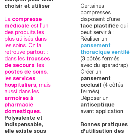
complet pour bien
choisir et utiliser
Certaines
compresses
La
compresse
disposent d’une
médicale
est l’un
face plastifiée
qui
des produits les
peut servir à :
plus utilisés dans
Réaliser un
les soins. On la
pansement
retrouve partout :
thoracique ventilé
dans les
trousses
(3 côtés fermés
de secours
, les
avec du sparadrap)
postes de soins
,
Créer un
les
services
pansement
hospitaliers
, mais
occlusif
(4 côtés
aussi dans les
fermés)
armoires à
Déposer un
pharmacie
antiseptique
domestiques
.
avant application
Polyvalente et
indispensable,
Bonnes pratiques
elle existe sous
d’utilisation des