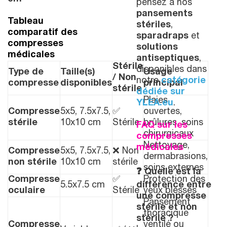
pensez à nos
pansements
Tableau
stériles
,
comparatif des
sparadraps
et
compresses
solutions
médicales
antiseptiques
,
Stérile
disponibles dans
Type de
Taille(s)
Usage
/ Non
notre
catégorie
compresse
disponibles
principal
stérile
dédiée sur
Plaies
YLEA.eu
.
Compresse
5x5, 7.5x7.5,
✅
ouvertes,
stérile
10x10 cm
Stérile
brûlures, soins
FAQ sur les
chirurgicaux
compresses
Nettoyage,
médicales
Compresse
5x5, 7.5x7.5,
❌ Non
dermabrasions,
non stérile
10x10 cm
stérile
soins externes
❓
Quelle est la
Compresse
✅
Protection des
5.5x7.5 cm
différence entre
oculaire
Stérile
yeux blessés
une compresse
Pansement
stérile et non
thoracique
stérile ?
Compresse
ventilé ou