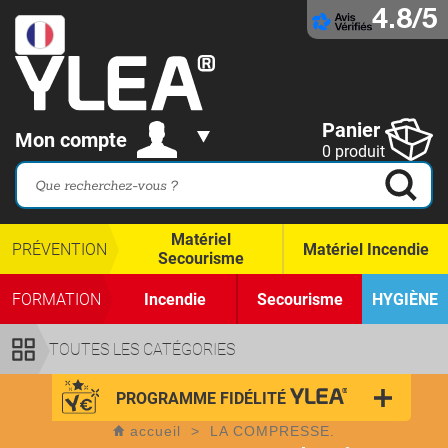
4.8/5
Panier
Mon compte
0 produit
Matériel
PRÉVENTION
Matériel Incendie
Secourisme
FORMATION
Incendie
Secourisme
HYGIÈNE
TOUTES LES CATÉGORIES
PROGRAMME FIDÉLITÉ
accueil
>
LA COMPRESSE.