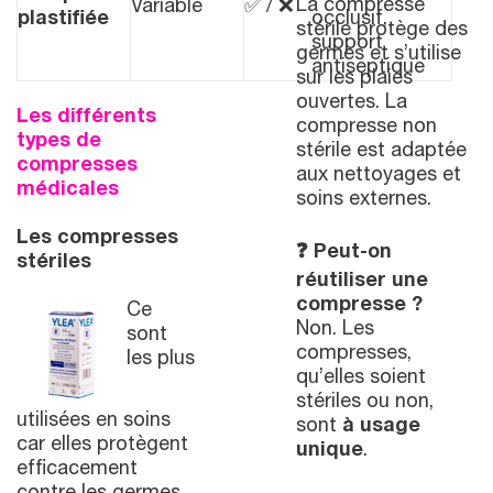
La compresse
Variable
✅ / ❌
plastifiée
occlusif,
stérile protège des
support
germes et s’utilise
antiseptique
sur les plaies
ouvertes. La
Les différents
compresse non
types de
stérile est adaptée
compresses
aux nettoyages et
médicales
soins externes.
Les compresses
❓
Peut-on
stériles
réutiliser une
compresse ?
Ce
Non. Les
sont
compresses,
les plus
qu’elles soient
stériles ou non,
utilisées en soins
sont
à usage
car elles protègent
unique
.
efficacement