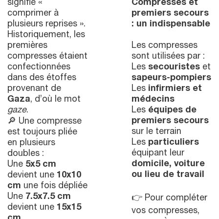
signifie «
Compresses et
comprimer à
premiers secours
plusieurs reprises ».
: un indispensable
Historiquement, les
premières
Les compresses
compresses étaient
sont utilisées par :
confectionnées
Les
secouristes
et
dans des étoffes
sapeurs-pompiers
provenant de
Les
infirmiers et
Gaza
, d’où le mot
médecins
gaze
.
Les
équipes de
premiers secours
🔎 Une compresse
sur le terrain
est toujours pliée
Les
particuliers
en plusieurs
équipant leur
doubles :
domicile, voiture
Une
5x5 cm
ou lieu de travail
devient une
10x10
cm
une fois dépliée
Une
7.5x7.5 cm
👉 Pour compléter
devient une
15x15
vos compresses,
cm